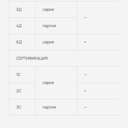
3Д
серия
—
4Д
партия
6Д
серия
+
СЕРТИФИКАЦИЯ
1С
—
серия
2С
+
3С
партия
—