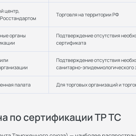
й центр,
Торговля на территории РФ
 Росстандартом
ные органы
Подтверждение отсутствия необх
икации
сертификата
 или
Подтверждение отсутствия необх
организации
санитарно-эпидемиологического
енная палата
Для торговых организаций и торго
на по сертификации ТР ТС
ента Таможенного союза) — наиболее распростран