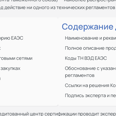
д действие ни одного из технических регламентов
Содержание 
торию ЕАЭС
Наименование и рекви
х
Полное описание прод
говыми сетями
Коды ТН ВЭД ЕАЭС
 закупках
Обоснование с указан
регламентов
и
Ссылки на решения Ко
Подпись эксперта и п
редитованный
центр сертификации
проводит экспер