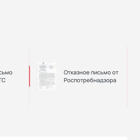
сьмо
Отказное письмо от
ТС
Роспотребнадзора