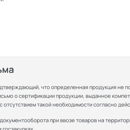
ьма
одтверждающий, что определенная продукция не п
исьмо о сертификации продукции
, выданное компе
с отсутствием такой необходимости согласно дей
документооборота при ввозе товаров на территор
и госзакупках.