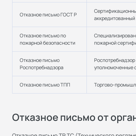
Сертификационны
Отказное письмо ГОСТ Р
аккредитованный
Отказное письмо по
Специализирован
пожарной безопасности
пожарной сертиф
Отказное письмо
Роспотребнадзор
Роспотребнадзора
уполномоченные 
Отказное письмо ТПП
Торгово-промышл
Отказное письмо от орга
Отказное письмо ТР ТС (Технического реглам