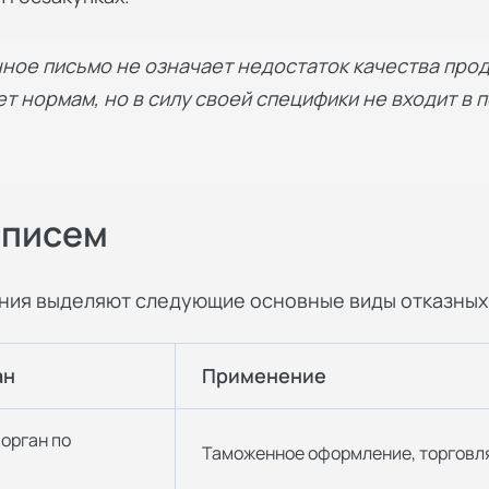
нное письмо не означает недостаток качества про
ет нормам, но в силу своей специфики не входит в
 писем
ения выделяют следующие основные виды отказных
ан
Применение
орган по
Таможенное оформление, торговля