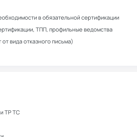
еобходимости в обязательной сертификации
ертификации, ТПП, профильные ведомства
т от вида отказного письма)
и ТР ТС
ти