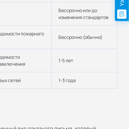
Бессрочно или до
изменения стандартов
одимости пожарного
Бессрочно (обычно)
одимости
1-5 лет
 заключения
вых сетей
1-3 года
енный вид отказного письма, который