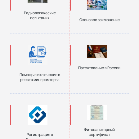
Радиологические
испытания
Озоновое заключение
Патентование в России
Помощь с включение в
реестр минпромторга
Фитосанитарный
Регистрация в
сертификат