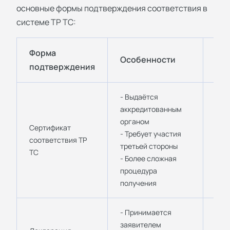
основные формы подтверждения соответствия в
системе ТР ТС:
Форма
Особенности
Пр
подтверждения
- Выдаётся
аккредитованным
- П
органом
опа
Сертификат
- Требует участия
- То
соответствия ТР
третьей стороны
- М
ТС
- Более сложная
- С
процедура
инд
получения
- Принимается
- Б
заявителем