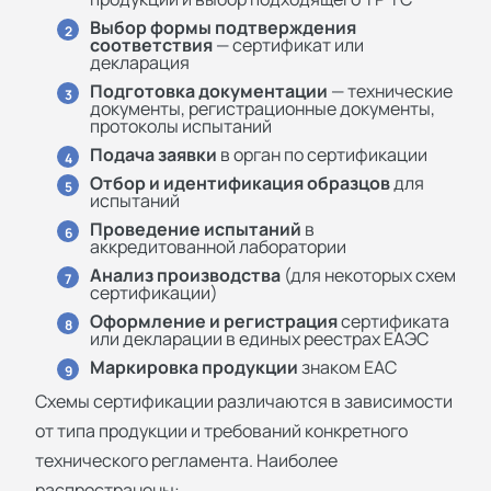
Выбор формы подтверждения
2
соответствия
— сертификат или
декларация
Подготовка документации
— технические
3
документы, регистрационные документы,
протоколы испытаний
Подача заявки
в орган по сертификации
4
Отбор и идентификация образцов
для
5
испытаний
Проведение испытаний
в
6
аккредитованной лаборатории
Анализ производства
(для некоторых схем
7
сертификации)
Оформление и регистрация
сертификата
8
или декларации в единых реестрах ЕАЭС
Маркировка продукции
знаком ЕАС
9
Схемы сертификации различаются в зависимости
от типа продукции и требований конкретного
технического регламента. Наиболее
распространены: