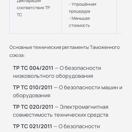
Декларация
- П
- Упрощённая
соответствия ТР
- М
процедура
ТС
- Б
- Меньшая
лег
стоимость
Основные технические регламенты Таможенного
союза:
ТР ТС 004/2011
— О безопасности
низковольтного оборудования
ТР ТС 010/2011
— О безопасности машин и
оборудования
ТР ТС 020/2011
— Электромагнитная
совместимость технических средств
ТР ТС 021/2011
— О безопасности