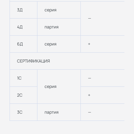
3Д
серия
—
4Д
партия
6Д
серия
+
СЕРТИФИКАЦИЯ
1С
—
серия
2С
+
3С
партия
—