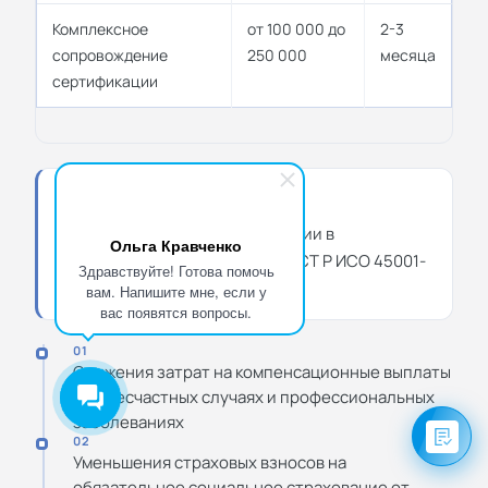
Комплексное
от 100 000 до
2-3
сопровождение
250 000
месяца
сертификации
ВАЖНО
Важно отметить, что инвестиции в
Ольга Кравченко
сертификацию СМБТОЗ по ГОСТ Р ИСО 45001-
Здравствуйте! Готова помочь
2020 окупаются за счет:
вам. Напишите мне, если у
вас появятся вопросы.
01
Снижения затрат на компенсационные выплаты
при несчастных случаях и профессиональных
заболеваниях
02
Уменьшения страховых взносов на
обязательное социальное страхование от