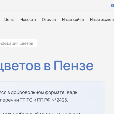
Цены
Новости
Отзывы
Наши кейсы
Наши экспер
ификация цветов
ветов в Пензе
тся в добровольном формате, ведь
 перечни ТР ТС и ПП РФ №2425.
ельных требований можно с помощью