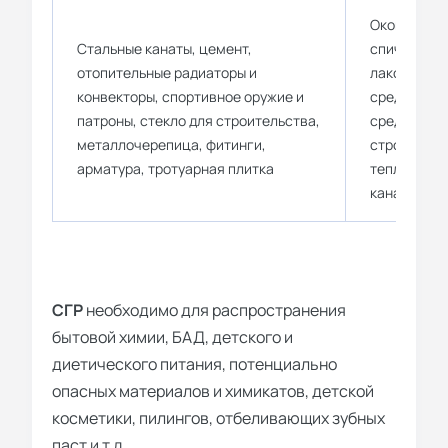
Оконные и 
Стальные канаты, цемент,
спички, пос
отопительные радиаторы и
лакокрасоч
конвекторы, спортивное оружие и
средства, 
патроны, стекло для строительства,
средства д
металлочерепица, фитинги,
строительн
арматура, тротуарная плитка
теплоизоля
канализаци
СГР
необходимо для распространения
бытовой химии, БАД, детского и
диетического питания, потенциально
опасных материалов и химикатов, детской
косметики, пилингов, отбеливающих зубных
паст и т.д.