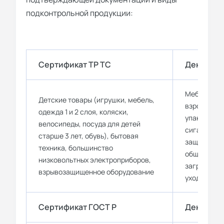
подконтрольной продукции:
Сертификат ТР ТС
Декларац
Мебель и од
Детские товары (игрушки, мебель,
взрослых, 
одежда 1 и 2 слоя, коляски,
упаковочны
велосипеды, посуда для детей
сигареты, н
старше 3 лет, обувь), бытовая
защищающи
техника, большинство
общепроиз
низковольтных электроприборов,
загрязнени
взрывозащищенное оборудование
уходовая к
Сертификат ГОСТ Р
Декларац