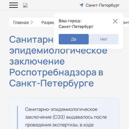
Санкт-Петербург
Ваш город:
Главная
Разрешительные документы
Документ
Санкт-Петербург
Санитарно-
Да
Нет
эпидемиологическое
заключение
Роспотребнадзора в
Санкт-Петербурге
Санитарно-эпидемиологическое
заключение (СЭЗ) выдавалось после
проведения экспертизы, в ходе