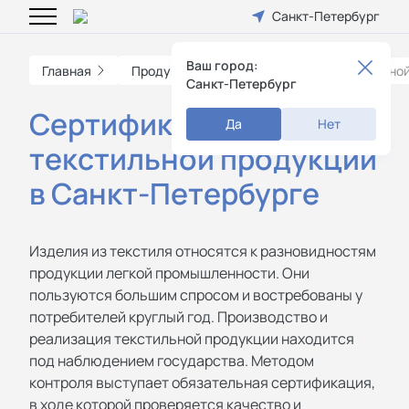
Санкт-Петербург
Ваш город:
Главная
Продукция
Cертификация текстильно
Санкт-Петербург
Cертификация
Да
Нет
текстильной продукции
в Санкт-Петербурге
Изделия из текстиля относятся к разновидностям
продукции легкой промышленности. Они
пользуются большим спросом и востребованы у
потребителей круглый год. Производство и
реализация текстильной продукции находится
под наблюдением государства. Методом
контроля выступает обязательная сертификация,
в ходе которой проверяется качество и