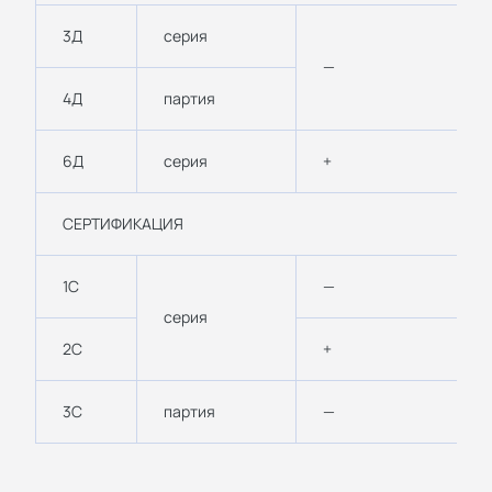
3Д
серия
—
4Д
партия
6Д
серия
+
СЕРТИФИКАЦИЯ
1С
—
серия
2С
+
3С
партия
—