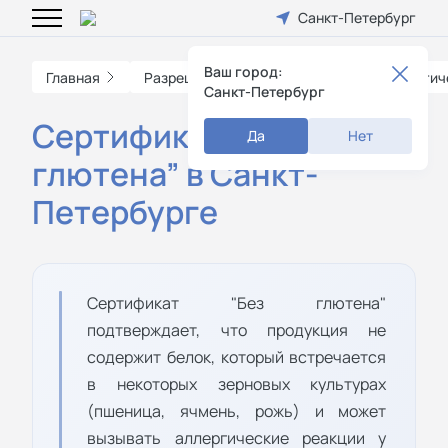
Санкт-Петербург
Ваш город:
Главная
Разрешительные документы
Экологич
Санкт-Петербург
Сертификат “Без
Да
Нет
глютена” в Санкт-
Петербурге
Сертификат "Без глютена"
подтверждает, что продукция не
содержит белок, который встречается
в некоторых зерновых культурах
(пшеница, ячмень, рожь) и может
вызывать аллергические реакции у