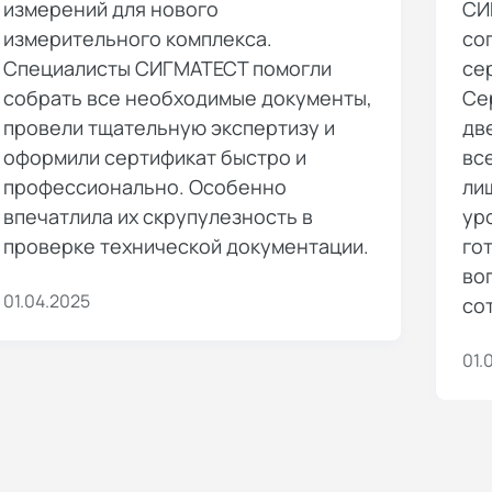
измерений для нового
СИ
измерительного комплекса.
со
Специалисты СИГМАТЕСТ помогли
се
собрать все необходимые документы,
Се
провели тщательную экспертизу и
дв
оформили сертификат быстро и
вс
профессионально. Особенно
ли
впечатлила их скрупулезность в
ур
проверке технической документации.
го
во
01.04.2025
со
01.