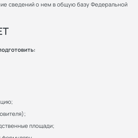
ие сведений о нем в общую базу Федеральной
ЕТ
подготовить:
ацию;
овителя);
дственные площади;
 формуляру.