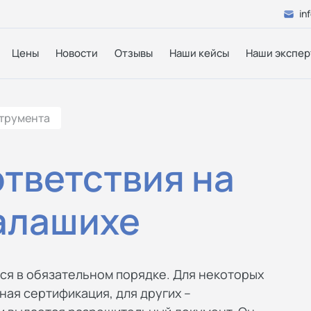
in
Цены
Новости
Отзывы
Наши кейсы
Наши экспер
трумента
тветствия на
алашихе
ся в обязательном порядке. Для некоторых
ая сертификация, для других –