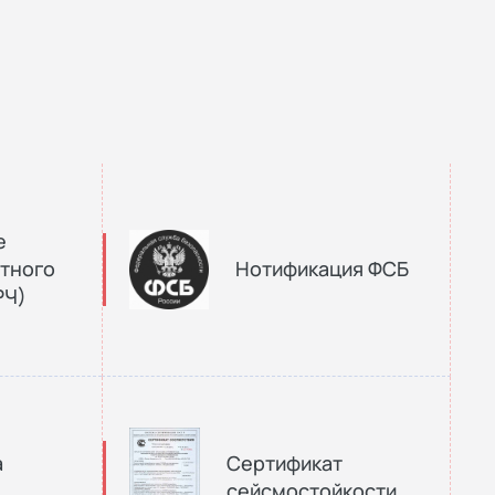
е
тного
Нотификация ФСБ
РЧ)
а
Сертификат
сейсмостойкости