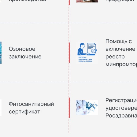
Помощь с
Озоновое
включение 
заключение
реестр
минпромто
Регистрац
Фитосанитарный
удостовер
сертификат
Росздравн