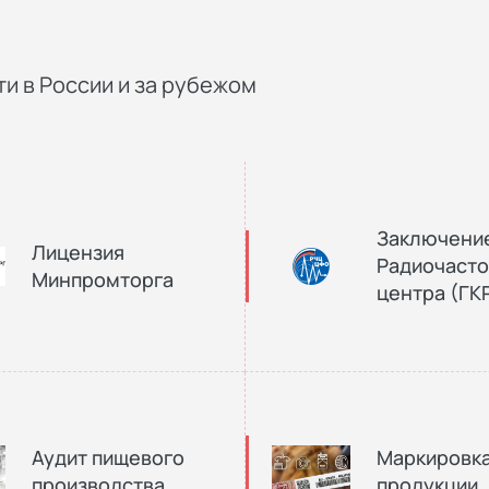
и в России и за рубежом
Заключени
Лицензия
Радиочасто
Минпромторга
центра (ГК
Аудит пищевого
Маркировк
производства
продукции