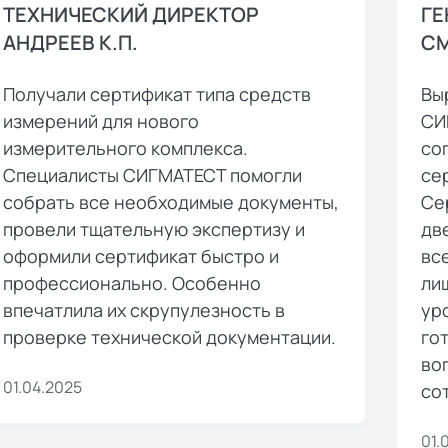
ТЕХНИЧЕСКИЙ ДИРЕКТОР
ГЕ
АНДРЕЕВ К.П.
СМ
Получали сертификат типа средств
Вы
измерений для нового
СИ
измерительного комплекса.
со
Специалисты СИГМАТЕСТ помогли
се
собрать все необходимые документы,
Се
провели тщательную экспертизу и
дв
оформили сертификат быстро и
вс
профессионально. Особенно
ли
впечатлила их скрупулезность в
ур
проверке технической документации.
го
во
01.04.2025
со
01.