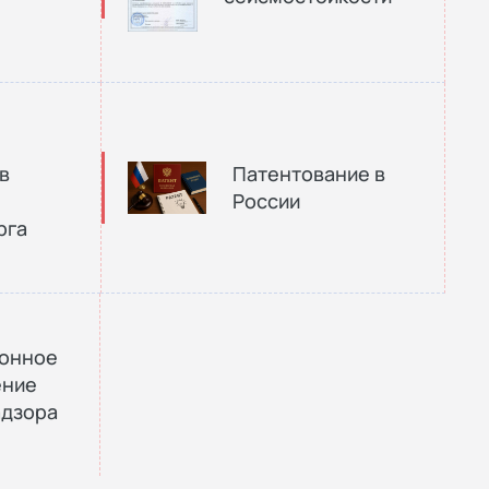
в
Патентование в
России
рга
ионное
ение
адзора