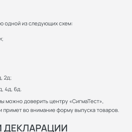
 одной из следующих схем:
и;
, 2д;
, 4д, 6д.
мы можно доверить центру «СигмаТест»,
и примет во внимание форму выпуска товаров.
И ДЕКЛАРАЦИИ