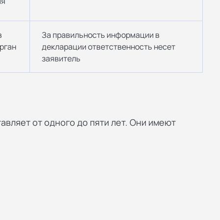
ия
в
За правильность информации в
рган
декларации ответственность несет
заявитель
авляет от одного до пяти лет. Они имеют