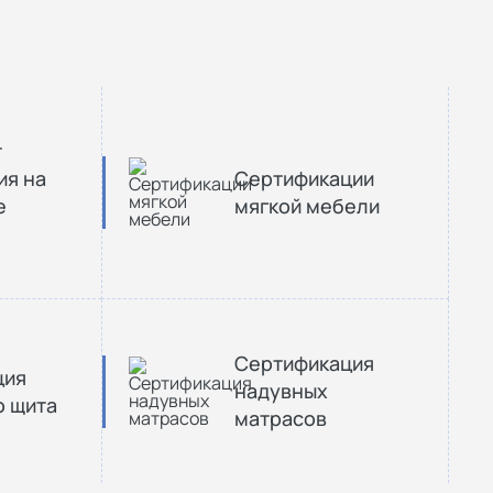
т
ия на
Сертификации
е
мягкой мебели
Сертификация
ция
надувных
о щита
матрасов