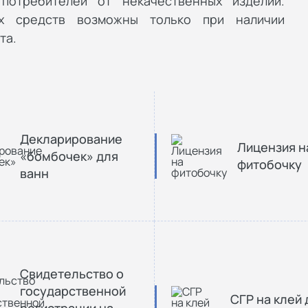
потребителей от некачественных изделий.
их средств возможны только при наличии
та.
Декларирование
Лицензия н
«бомбочек» для
фитобочку
ванн
Свидетельство о
государственной
СГР на клей 
регистрации на