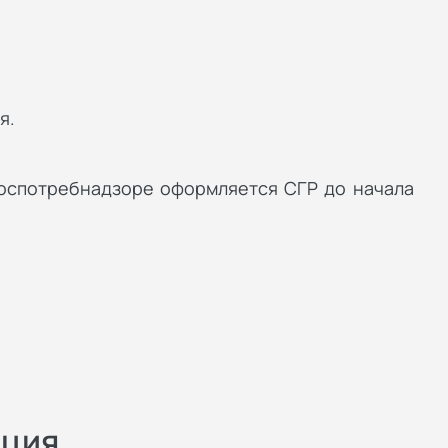
я.
Роспотребнадзоре оформляется СГР до начала
ация