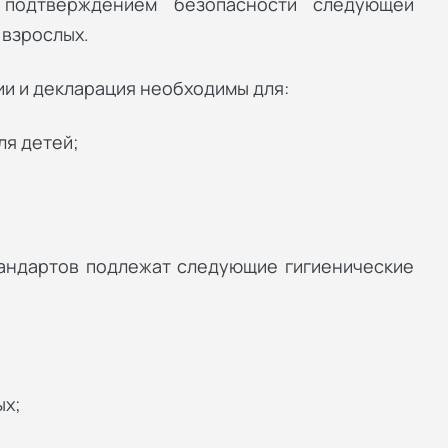
 подтверждением безопасности следующей
 взрослых.
и и декларация необходимы для:
ля детей;
андартов подлежат следующие гигиенические
ых;