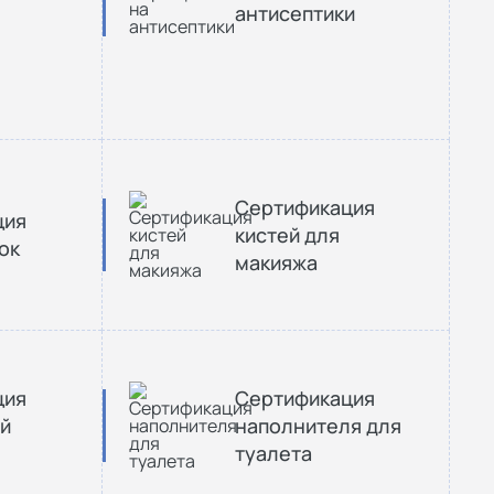
антисептики
Сертификация
ция
кистей для
ок
макияжа
ция
Сертификация
й
наполнителя для
туалета