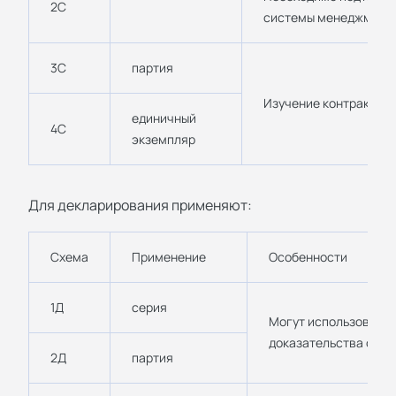
2С
системы менеджмента
3С
партия
Изучение контракта на
единичный
4С
экземпляр
Для декларирования применяют:
Схема
Применение
Особенности
1Д
серия
Могут использовать
доказательства о ка
2Д
партия