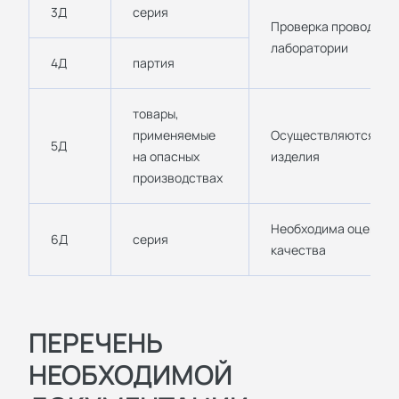
3Д
серия
Проверка проводится
лаборатории
4Д
партия
товары,
применяемые
Осуществляются исс
5Д
на опасных
изделия
производствах
Необходима оценка 
6Д
серия
качества
ПЕРЕЧЕНЬ
НЕОБХОДИМОЙ