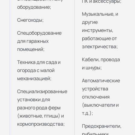
ПК и аксессуары;
оборудование;
Музыкальные, и
Снегоходы;
другие
инструменты,
Спецоборудование
работающие от
для гаражных
электричества;
помещений;
Кабели, провода
Техника для сада и
и шнуры;
огорода с малой
механизацией;
Автоматические
устройства
Специализированные
отключения
установки для
(выключатели и
разного рода ферм
т.д.);
(животные, птицы) и
кормопроизводства;
Предохранители,
рубильники,