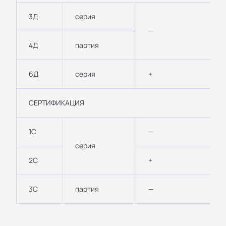
3Д
серия
—
4Д
партия
6Д
серия
+
СЕРТИФИКАЦИЯ
1С
—
серия
2С
+
3С
партия
—