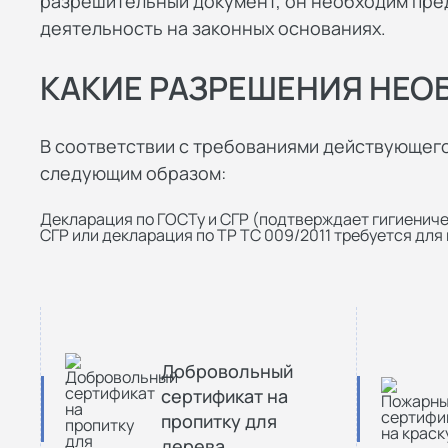
разрешительный документ, он необходим пред
деятельность на законных основаниях.
КАКИЕ РАЗРЕШЕНИЯ НЕ
В соответствии с требованиями действующег
следующим образом:
Декларация по ГОСТу и СГР (подтверждает гигиенич
СГР или декларация по ТР ТС 009/2011 требуется дл
Добровольный
сертификат на
пропитку для
дерева