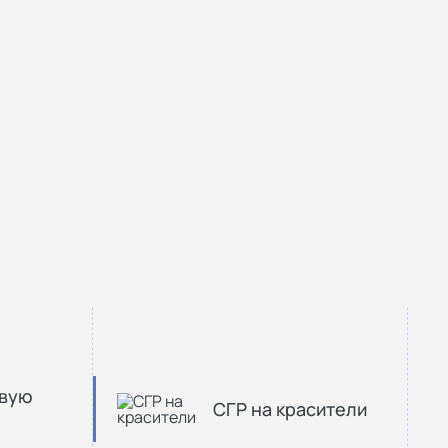
овую
СГР на красители