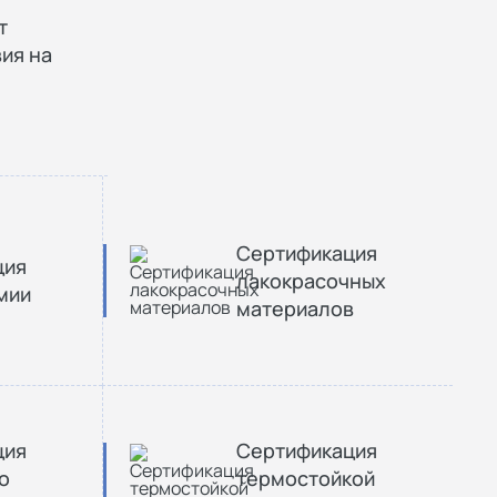
т
ия на
Сертификация
ция
лакокрасочных
мии
материалов
ция
Сертификация
о
термостойкой