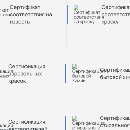
Сертификат
Сертифика
соответствия на
соответств
известь
краску
Сертификация
Сертифика
аэрозольных
бытовой хи
красок
Сертифика
Сертификация
стиральног
растворителей