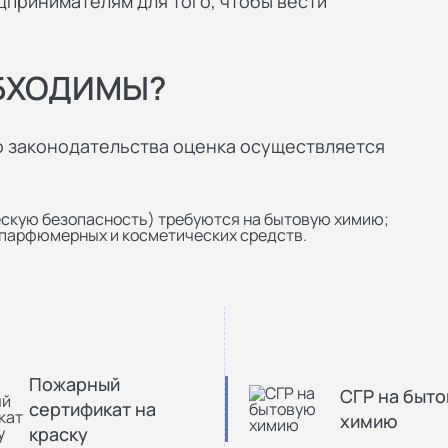
принимателям для того, чтобы вести
ОБХОДИМЫ?
о законодательства оценка осуществляется
ескую безопасность) требуются на бытовую химию;
я парфюмерных и косметических средств.
Пожарный
СГР на быт
сертификат на
химию
краску