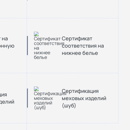
 на
Сертификат
онную
соответствия на
нижнее белье
Сертификация
ция
меховых изделий
делий
(шуб)