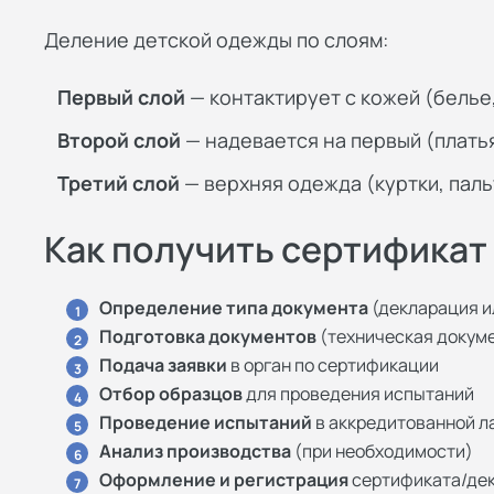
Деление детской одежды по слоям:
Первый слой
— контактирует с кожей (белье
Второй слой
— надевается на первый (плать
Третий слой
— верхняя одежда (куртки, паль
Как получить сертификат
Определение типа документа
(декларация и
1
Подготовка документов
(техническая докум
2
Подача заявки
в орган по сертификации
3
Отбор образцов
для проведения испытаний
4
Проведение испытаний
в аккредитованной л
5
Анализ производства
(при необходимости)
6
Оформление и регистрация
сертификата/дек
7