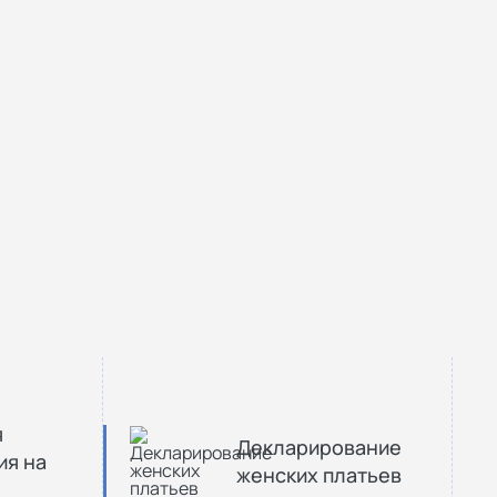
я
Декларирование
ия на
женских платьев