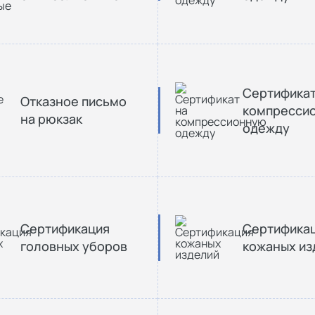
Сертификат
Отказное письмо
компресси
на рюкзак
одежду
Сертификация
Сертифика
головных уборов
кожаных из