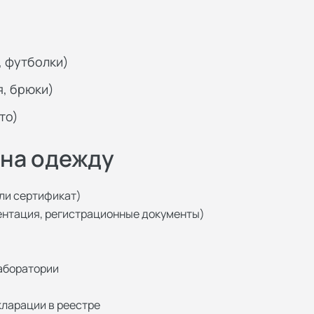
, футболки)
я, брюки)
то)
 на одежду
ли сертификат)
ентация, регистрационные документы)
аборатории
ларации в реестре