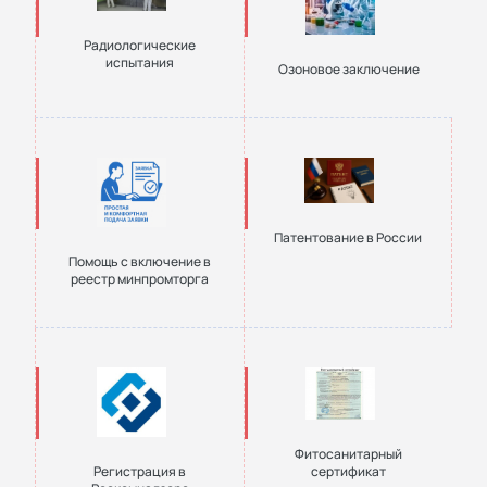
Радиологические
испытания
Озоновое заключение
Патентование в России
Помощь с включение в
реестр минпромторга
Фитосанитарный
Регистрация в
сертификат