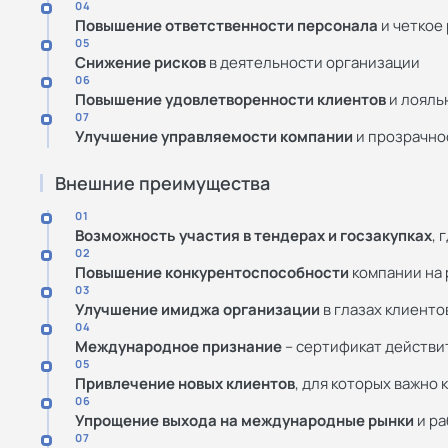
04
Повышение ответственности персонала
и четкое
05
Снижение рисков
в деятельности организации
06
Повышение удовлетворенности клиентов
и лояль
07
Улучшение управляемости компании
и прозрачно
Внешние преимущества
01
Возможность участия в тендерах и госзакупках
, 
02
Повышение конкурентоспособности
компании на 
03
Улучшение имиджа организации
в глазах клиенто
04
Международное признание
– сертификат действи
05
Привлечение новых клиентов
, для которых важно 
06
Упрощение выхода на международные рынки
и ра
07