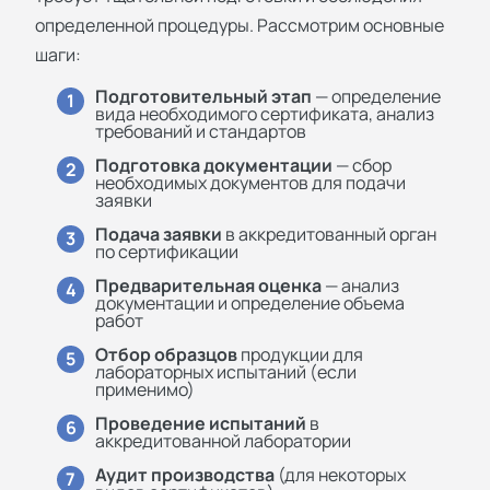
определенной процедуры. Рассмотрим основные
шаги:
Подготовительный этап
— определение
1
вида необходимого сертификата, анализ
требований и стандартов
Подготовка документации
— сбор
2
необходимых документов для подачи
заявки
Подача заявки
в аккредитованный орган
3
по сертификации
Предварительная оценка
— анализ
4
документации и определение объема
работ
Отбор образцов
продукции для
5
лабораторных испытаний (если
применимо)
Проведение испытаний
в
6
аккредитованной лаборатории
Аудит производства
(для некоторых
7