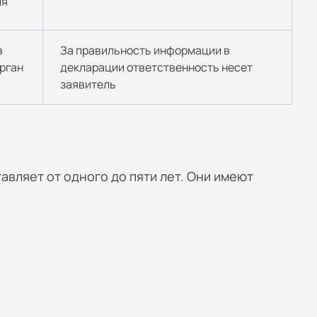
ия
в
За правильность информации в
рган
декларации ответственность несет
заявитель
авляет от одного до пяти лет. Они имеют