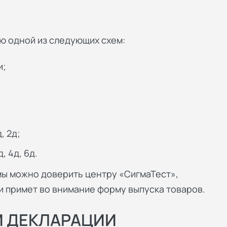
 одной из следующих схем:
и;
, 2д;
, 4д, 6д.
мы можно доверить центру «СигмаТест»,
и примет во внимание форму выпуска товаров.
И ДЕКЛАРАЦИИ