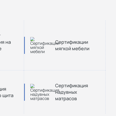
т
ия на
Сертификации
е
мягкой мебели
Сертификация
ция
надувных
о щита
матрасов