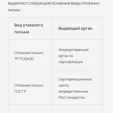
выделяют следующие основные виды отказных
писем:
Вид отказного
Выдающий орган
П
письма
Та
Аккредитованный
Отказное письмо
оф
орган по
ТР ТС/ЕАЭС
то
сертификации
ЕА
Сертификационный
Отказное письмо
центр,
То
ГОСТ Р
аккредитованный
те
Росстандартом
По