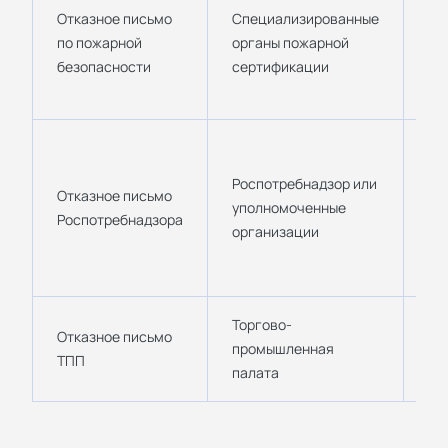
Отказное письмо
Специализированные
от
по пожарной
органы пожарной
не
безопасности
сертификации
по
се
По
от
Роспотребнадзор или
Отказное письмо
не
уполномоченные
Роспотребнадзора
са
организации
эп
за
Торгово-
Дл
Отказное письмо
промышленная
ор
ТПП
палата
то