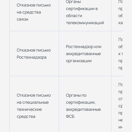
Органы
Подтве
Отказное письмо
сертификации в
продук
на средства
области
обяза
связи
телекоммуникаций
как ср
Подтве
Ростехнадзор или
оборуд
Отказное письмо
аккредитованные
к техн
Ростехнадзора
организации
приме
произв
Подтве
продук
Отказное письмо
Органы по
специ
на специальные
сертификации,
средс
технические
аккредитованные
предн
средства
ФСБ
неглас
инфор