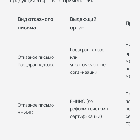
продукции и сферы ее применения:
Вид отказного
Выдающий
Прим
письма
орган
Подтве
Росздравнадзор
продук
Отказное письмо
или
медици
Росздравнадзора
уполномоченные
подлеж
организации
медиц
Примен
ВНИИС (до
подтве
Отказное письмо
реформы системы
необх
ВНИИС
сертификации)
сертиф
ГОСТ Р