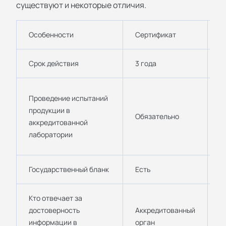
существуют и некоторые отличия.
Особенности
Сертификат
Д
Срок действия
3 года
д
В
Проведение испытаний
и
продукции в
Обязательно
с
аккредитованной
д
лаборатории
п
Государственный бланк
Есть
Н
Кто отвечает за
достоверность
Аккредитованный
К
информации в
орган